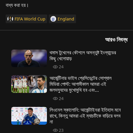
বাধ্য করা হয়।
FIFA World Cup
England
আরও নিবন্ধ
থমাস টুখেলের কৌশলে অসন্তুষ্ট ইংল্যান্ডের
কিছু খেলোয়াড়
24
আর্জেন্টিনার ভাইস প্রেসিডেন্টের সোশ্যাল
মিডিয়া পোস্ট: আগামীকাল আমরা এই
জলদস্যুদের মুখোমুখি হব এবং
আক্রমণকারীদের থামাতে হবে
24
লিওনেল স্কালোনি: আর্জেন্টাইনরা ইতিহাস মনে
রাখে, কিন্তু আমরা এই ম্যাচটিকে বাড়িয়ে বলব
না
23