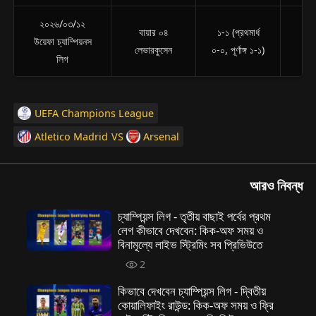
২০২৬/০৩/১২
বায়ার ০৪
১-১ (প্রথমার্ধ
উয়েফা চ্যাম্পিয়নস
আ
লেভারকুসেন
০-০, পূর্ণাঙ্গ ১-১)
লিগ
UEFA Champions League
Atletico Madrid
VS
Arsenal
আরও নিবন্ধ
চ্যাম্পিয়ন্স লিগ - তৃতীয় বাছাই পর্বের প্রথম
লেগ কীভাবে দেখবেন: কিক-অফ সময় ও
বিনামূল্যে লাইভ স্ট্রিমিং সব প্রিভিউতে
2
কিভাবে দেখবেন চ্যাম্পিয়ন্স লিগ - দ্বিতীয়
কোয়ালিফাইং রাউন্ড: কিক-অফ সময় ও ফ্রি