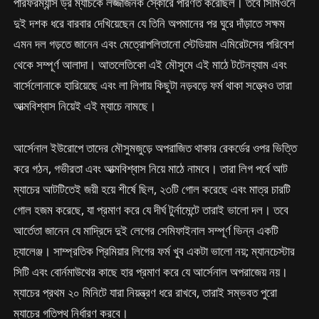
পারফরম্যান্স ড্র ম্যাচকে লজ্জাজনক স্কোরে পরিণত করেছিল। তবে সিমিওনে
দুই দশক ধরে বারবার দেখিয়েছেন যে তিনি অপমানের পর ঘুরে দাঁড়াতে সক্ষম
এমন দল গড়তে জানেন এবং মেত্রোপলিতানো স্টেডিয়াম এমিরেটসের পরিবেশ
থেকে সম্পূর্ণ আলাদা। আতলেতিকো এই মৌসুমে এই মাঠে টটেনহ্যাম এবং
বার্সেলোনাকে হারিয়েছে এবং লা লিগায় কিছুটা নড়বড়ে ফর্ম থাকা সত্ত্বেও তারা
আত্মবিশ্বাস নিয়েই এই ম্যাচে নামছে।
আর্সেনাল ইউরোপে তাদের মৌসুমজুড়ে অপরাজিত থাকার রেকর্ডের ওপর ভিত্তি
করে গঠন, গভীরতা এবং আত্মবিশ্বাস নিয়ে মাঠে নামবে। তারা লিগ পর্বে আট
ম্যাচের আটটিতেই জয়ী হয়ে শীর্ষে ছিল, ২৩টি গোল করেছে এবং মাত্র চারটি
গোল হজম করেছে, যা প্রমাণ করে যে দীর্ঘ টুর্নামেন্টে তারাই ভালো দল। তবে
আর্তেতা জানেন যে মাদ্রিদে দুই লেগের সেমিফাইনাল সম্পূর্ণ ভিন্ন একটি
চ্যালেঞ্জ। সাম্প্রতিক প্রিমিয়ার লিগের ফর্ম খুব একটা ভালো নয়; ম্যানচেস্টার
সিটি এবং বোর্নমাউথের কাছে হার প্রমাণ করে যে আর্সেনাল অপরাজেয় নয়।
ম্যাচের প্রথম ২০ মিনিটে যারা নিয়ন্ত্রণ ধরে রাখবে, তারাই সম্ভবত পুরো
ম্যাচের গতিপথ নির্ধারণ করবে।