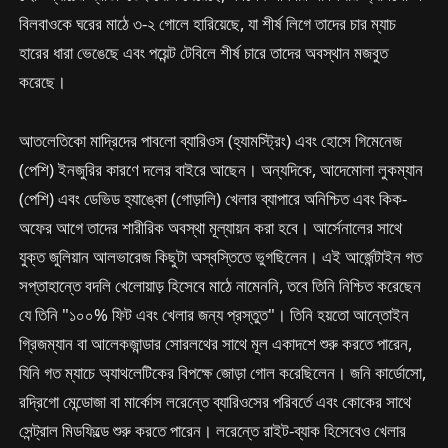
বিলবাওকে ঘরের মাঠে ৩-২ গোলে হারিয়েছে, যা শীর্ষ লিগে তাদের চার ম্যাচ
হারের ধারা ভেঙেছে এবং পয়েন্ট টেবিলে শীর্ষ চারে তাদের অবস্থান মজবুত
করেছে।
আতলেতিকো মাদ্রিদের পাবলো ব্যারিওস (হ্যামস্ট্রিং) এবং হোসে গিমেনেজ
(পেশি) ইনজুরির কারণে দলের বাইরে আছেন। অন্যদিকে, আদেমোলা লুকম্যান
(পেশি) এবং ডেভিড হ্যাঙ্কো (গোড়ালি) খেলার ব্যাপারে অনিশ্চিত এবং কিক-
অফের আগে তাদের শারীরিক অবস্থা মূল্যায়ন করা হবে। আর্সেনালের সাথে
যুক্ত জুলিয়ান আলভারেজ কিছুটা অস্বস্তিতে ভুগছিলেন। এই আর্জেন্টাইন গত
সপ্তাহান্তে বদলি খেলোয়াড় হিসেবে মাঠে নামেননি, তবে তিনি নিশ্চিত করেছেন
যে তিনি "১০০% ফিট এবং খেলার জন্য প্রস্তুত"। তিনি হয়তো আন্তোইন
গ্রিজম্যান বা আলেকজান্ডার সোরলথের সাথে মূল একাদশে শুরু করতে পারেন,
যিনি গত ম্যাচে অ্যাথলেটিকের বিপক্ষে জোড়া গোল করেছিলেন। জনি কার্ডোসো,
রদ্রিগো মেন্ডোজা বা মার্কোস লরেন্তে ব্যারিওসের পরিবর্তে এবং কোকের সাথে
সেন্ট্রাল মিডফিল্ডে শুরু করতে পারেন। লরেন্তে রাইট-ব্যাক হিসেবেও খেলার