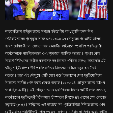
আতলেতিকো মাদ্রিদ তাদের সপ্তম ইউরোপীয় কাপ/চ্যাম্পিয়নস লিগ
সেমিফাইনালের প্রস্তুতি নিচ্ছে এবং ২০১৬-১৭ মৌসুমের পর এটাই তাদের
প্রথম সেমিফাইনাল, যেখানে তারা কোয়ার্টার ফাইনালে স্প্যানিশ প্রতিদ্বন্দ্বী
বার্সেলোনাকে সামগ্রিকভাবে ৩-২ ব্যবধানে পরাজিত করেছে। প্রধান কোচ
দিয়েগো সিমিওনের অধীনে রক্ষণাত্মক দল হিসেবে পরিচিত হলেও, আতলেতি এই
মৌসুমে ইউরোপের শীর্ষ প্রতিযোগিতায় নিজেদের পরিচয় নতুন করে তৈরি
করেছে। তারা এই মৌসুমে ৩৪টি গোল করে ইউরোপের সেরা প্রতিযোগিতায়
নিজেদের সর্বোচ্চ গোল করার রেকর্ড গড়েছে (২০১৩-১৪ মৌসুমে তাদের আগের
সেরা ছিল ২৬টি)। এই মৌসুমে তাদের চ্যাম্পিয়নস লিগের আটটি গোল এসেছে
আর্সেনালের প্রতিদ্বন্দ্বী টটেনহ্যাম হটস্পারের বিপক্ষে দুই লেগের শেষ ষোলোর
লড়াইয়ে (৮-৫)। মাদ্রিদের এই জায়ান্টরা সব প্রতিযোগিতা মিলিয়ে তাদের শেষ
১২টি ম্যাচের প্রতিটিতেই গোল পেয়েছে, সর্বশেষ শনিবার লা লিগায় অ্যাথলেটিক