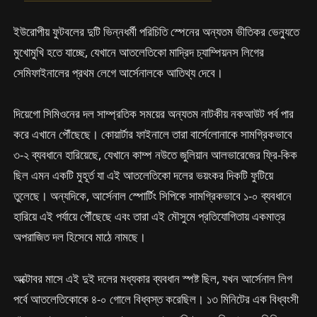
ইউরোপীয় ফুটবলের দুটি ভিন্নধর্মী পরিচিতি স্পেনের অন্যতম ভীতিকর ভেন্যুতে
মুখোমুখি হতে যাচ্ছে, যেখানে আতলেতিকো মাদ্রিদ চ্যাম্পিয়নস লিগের
সেমিফাইনালের প্রথম লেগে আর্সেনালকে আতিথ্য দেবে।
দিয়েগো সিমিওনের দল সাম্প্রতিক সময়ের অন্যতম নাটকীয় নকআউট পর্ব পার
করে এখানে পৌঁছেছে। কোয়ার্টার ফাইনালে তারা বার্সেলোনাকে সামগ্রিকভাবে
৩-২ ব্যবধানে হারিয়েছে, যেখানে কাম্প নউতে জুলিয়ান আলভারেজের ফ্রি-কিক
ছিল এমন একটি মুহূর্ত যা এই আতলেতিকো দলের ভয়ংকর দিকটি ফুটিয়ে
তুলেছে। অন্যদিকে, আর্সেনাল স্পোর্টিং সিপিকে সামগ্রিকভাবে ১-০ ব্যবধানে
হারিয়ে এই পর্যায়ে পৌঁছেছে এবং তারা এই মৌসুমে প্রতিযোগিতায় একমাত্র
অপরাজিত দল হিসেবে মাঠে নামছে।
অক্টোবর মাসে এই দুই দলের মধ্যকার ব্যবধান স্পষ্ট ছিল, যখন আর্সেনাল লিগ
পর্বে আতলেতিকোকে ৪-০ গোলে বিধ্বস্ত করেছিল। ১৩ মিনিটের এক বিধ্বংসী