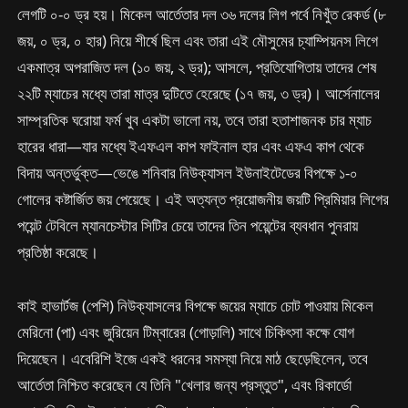
লেগটি ০-০ ড্র হয়। মিকেল আর্তেতার দল ৩৬ দলের লিগ পর্বে নিখুঁত রেকর্ড (৮
জয়, ০ ড্র, ০ হার) নিয়ে শীর্ষে ছিল এবং তারা এই মৌসুমের চ্যাম্পিয়নস লিগে
একমাত্র অপরাজিত দল (১০ জয়, ২ ড্র); আসলে, প্রতিযোগিতায় তাদের শেষ
২২টি ম্যাচের মধ্যে তারা মাত্র দুটিতে হেরেছে (১৭ জয়, ৩ ড্র)। আর্সেনালের
সাম্প্রতিক ঘরোয়া ফর্ম খুব একটা ভালো নয়, তবে তারা হতাশাজনক চার ম্যাচ
হারের ধারা—যার মধ্যে ইএফএল কাপ ফাইনাল হার এবং এফএ কাপ থেকে
বিদায় অন্তর্ভুক্ত—ভেঙে শনিবার নিউক্যাসল ইউনাইটেডের বিপক্ষে ১-০
গোলের কষ্টার্জিত জয় পেয়েছে। এই অত্যন্ত প্রয়োজনীয় জয়টি প্রিমিয়ার লিগের
পয়েন্ট টেবিলে ম্যানচেস্টার সিটির চেয়ে তাদের তিন পয়েন্টের ব্যবধান পুনরায়
প্রতিষ্ঠা করেছে।
কাই হাভার্টজ (পেশি) নিউক্যাসলের বিপক্ষে জয়ের ম্যাচে চোট পাওয়ায় মিকেল
মেরিনো (পা) এবং জুরিয়েন টিম্বারের (গোড়ালি) সাথে চিকিৎসা কক্ষে যোগ
দিয়েছেন। এবেরিশি ইজে একই ধরনের সমস্যা নিয়ে মাঠ ছেড়েছিলেন, তবে
আর্তেতা নিশ্চিত করেছেন যে তিনি "খেলার জন্য প্রস্তুত", এবং রিকার্ডো