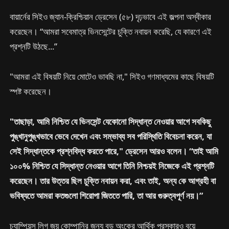
বায়ার্নের সিইও জ্যান-ক্রিশ্চিয়ান ড্রেসেন (৫৮) দৃঢ়ভাবে এই জল্পনা অস্বীকার
করেছেন। “আমরা সবেমাত্র ভিনসেন্টের চুক্তি নবায়ন করেছি, যে কারণে এই
প্রশ্নটি উঠছে...”
"আমরা এই বিষয়টি নিয়ে মোটেও ভাবছি না," সিইও গণমাধ্যমের কাছে বিষয়টি
স্পষ্ট করেছেন।
"তাছাড়া, আমি নিশ্চিত যে ভিনসেন্ট যেকোনো সিদ্ধান্ত নেওয়ার আগে সবকিছু
পুঙ্খানুপুঙ্খভাবে ভেবে দেখেন এবং সম্ভাব্য সব পরিস্থিতি বিবেচনা করেন, যা
সেই সিদ্ধান্তকে প্রশ্নবিদ্ধ করতে পারে," ড্রেসেন আরও বলেন। “তাই আমি
১০০% নিশ্চিত যে সিদ্ধান্ত নেওয়ার আগে তিনি নিশ্চয়ই নিজেকে এই প্রশ্নটি
করেছেন। তার উত্তর ছিল চুক্তি নবায়ন করা, এবং তাই, অন্য কে আগ্রহী বা
ভবিষ্যতে আমরা কতগুলো শিরোপা জিততে পারি, তা আর গুরুত্বপূর্ণ নয়।”
চ্যাম্পিয়ন্স লিগ জয় কোম্পানির জন্য বড় অংকের আর্থিক পুরস্কারও বয়ে