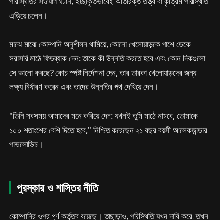
পরিস্থিতির সংযোগ ঘটান, ইচ্ছাকৃতভাবেই অতিরিক্ত তত্ত্ব বা কৃত্রিম পরিস্থিতি
এড়িয়ে চলেন।
মাঝে মাঝে কোম্পানি অনুশীলন থামিয়ে, কোনো খেলোয়াড়কে পাশে ডেকে
সরাসরি মাঠে ফিডব্যাক দেন: তাকে কী উন্নতি করতে হবে এবং কোন দিকগুলো
সে ভালো করছে? কোচ স্পষ্ট নির্দেশনা দেন, তার তারকা খেলোয়াড়দের জন্য
লক্ষ্য নির্ধারণ করেন এবং তাদের উন্নতির পথ দেখিয়ে দেন।
"তিনি সবসময় আমাদের মনে করিয়ে দেন: যখনই তুমি মাঠে নামবে, তোমাকে
১০০ শতাংশের বেশি দিতে হবে," নিশ্চিত করেছেন ২১ বছর বয়সী আলেকজান্ডার
পাভলোভিচ।
পুরস্কার ও শাস্তির নীতি
কোম্পানির ওপর পূর্ণ কর্তৃত্ব রয়েছে। তাছাড়াও, পরিস্থিতি যখন দাবি করে, তখন