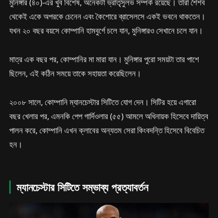
মুনিঙ্গার (৪০)-এর খুব বিশেষ, অনেকটা ভ্রাতৃসুলভ সম্পর্ক রয়েছে। তারা শৈশব
থেকেই একে অপরকে চেনেন এবং কৈশোরে ব্রাসেলসে একই ভবনে থাকতেন।
যখন ২০ বছর বয়সে কোম্পানি হামবুর্গে চলে যান, মুনিঙ্গারও সেখানে চলে যান।
মাত্র এক বছর পর, কোম্পানির মা মারা যান। মুনিঙ্গার পুরো সময়টা তার পাশে
ছিলেন, এই কঠিন সময়ে তাকে সহায়তা করেছিলেন।
২০০৮ সালে, কোম্পানি ম্যানচেস্টার সিটিতে যোগ দেন। সিটির হয়ে এগারো
বছর খেলার পর, এমনকি পেপ গার্দিওলার (৫৫) আমলে অধিনায়ক হিসেবে দায়িত্ব
পালন করে, কোম্পানি এখন ক্লাবের অন্যতম সেরা কিংবদন্তি হিসেবে বিবেচিত
হন।
ম্যানচেস্টার সিটিতে সম্ভাব্য প্রত্যাবর্তন