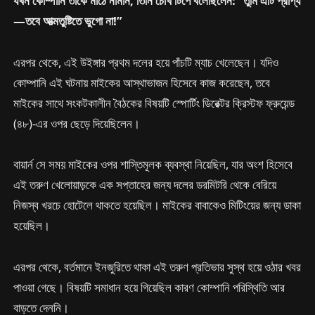
যখন কোম্পানি তাকে মাঠে নামান, তিনি চোখ টিপে বলেছিলেন: “তুমি এটি প্রাপ্য
—তবে আত্মতুষ্টিতে ভুগো না!”
এরপর থেকে, এই উইঙ্গার প্রথম দলের হয়ে পাঁচটি ম্যাচ খেলেছেন। যদিও
কোম্পানি এই ঘটনায় মাইকের আস্থাভাজন হিসেবে কাজ করেছেন, তবে
মাইকের সাথে সংকটকালীন বৈঠকের বিষয়টি স্পোর্টিং ডিরেক্টর ক্রিস্টফ ফ্রুয়েন্ড
(৪৮)-এর ওপর ছেড়ে দিয়েছিলেন।
বায়ার্ন সে সময় মাইকের ওপর শাস্তিমূলক ব্যবস্থা নিয়েছিল, যার অংশ হিসেবে
এই তরুণ খেলোয়াড়কে এক সপ্তাহের জন্য দলের ডরমিটরি থেকে বেরিয়ে
নিজস্ব খরচে হোটেলে থাকতে হয়েছিল। মাইকের বাবাকেও মিটিংয়ের জন্য ডাকা
হয়েছিল।
এরপর থেকে, বর্তমানে ইনজুরিতে থাকা এই তরুণ প্রতিভার সুস্থ হয়ে ওঠার খবর
পাওয়া গেছে। বিষয়টি সমাধান হয়ে গিয়েছিল কারণ কোম্পানি পরিস্থিতি আর
বাড়তে দেননি।