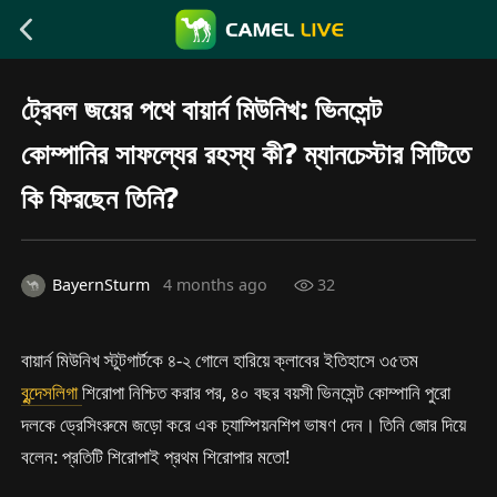
ট্রেবল জয়ের পথে বায়ার্ন মিউনিখ: ভিনসেন্ট
কোম্পানির সাফল্যের রহস্য কী? ম্যানচেস্টার সিটিতে
কি ফিরছেন তিনি?
BayernSturm
4 months ago
32
বায়ার্ন মিউনিখ স্টুটগার্টকে ৪-২ গোলে হারিয়ে ক্লাবের ইতিহাসে ৩৫তম
বুন্দেসলিগা
শিরোপা নিশ্চিত করার পর, ৪০ বছর বয়সী ভিনসেন্ট কোম্পানি পুরো
দলকে ড্রেসিংরুমে জড়ো করে এক চ্যাম্পিয়নশিপ ভাষণ দেন। তিনি জোর দিয়ে
বলেন: প্রতিটি শিরোপাই প্রথম শিরোপার মতো!