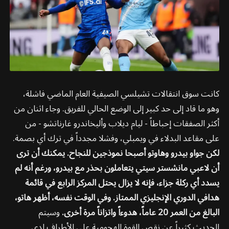
كانت سوق انتقالات تشيلسي الصيفية العام الماضي فاشلة،
وهو ما قاد إلى حد كبير إلى الوضع الحالي للفريق. وجاء اثنان من
أكثر الصفقات إحباطاً - ليام ديلاب وأليخاندرو غارناتشو - من
على مقاعد البدلاء في ويمبلي، وفشلا مجدداً في ترك أي بصمة.
لكن جواو بيدرو وهاوتو أصبحا نموذجين للنجاح. يمكنك أن ترى
أن لاعبي مانشستر سيتي يتعاملون بحذر مع بيدرو، ورغم أنه لم
يسدد أي ركلة جزاء، فإنه لا يزال يحتل المركز الرابع في قائمة
هدافي الدوري الإنجليزي الممتاز. وفي الوقت نفسه، أظهر هاتو،
البالغ من العمر 20 عاماً، هدوءاً واتزاناً مرة أخرى.
وسيتم
الحديث كثيراً عن نقص القوة الهجومية على الأطراف لدى