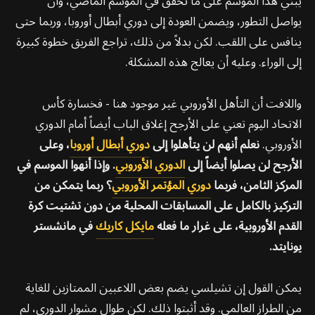
يبني هذا الموسم على ما تحقق في الموسم الماضي، وأن
يواصل التطور، ويضمن العودة إلى دوري أبطال أوروبا، وربما حتى
ينافس على اللقب. لكن بدلاً من ذلك، تراجع الفريق خطوة كبيرة
إلى الوراء. وعليه أن يعالج هذه المشكلة.
واللافت أن التأهل الأوروبي غير موجود هنا - فخسارة كأس
الاتحاد اليوم تعني على الأرجح إغلاق الباب أيضاً أمام الدوري
الأوروبي.
نعلم أنهم لن يتأهلوا إلى
دوري أبطال أوروبا
، وعلى
الأرجح لن يصلوا أيضاً إلى
الدوري الأوروبي
. وإذا أنهوا الموسم في
المركز الثامن، فربما
دوري المؤتمر الأوروبي
؟ ربما يتمكن من
التركيز بالكامل على المسابقات المحلية من دون تشتيت كرة
القدم الأوروبية، على غرار ما فعله
مايكل كاريك
في مانشستر
يونايتد.
يمكن القول إن تشيلسي يضم بعض اللاعبين الممتازين للغاية
من الطراز العالمي. وقد أثبتوا ذلك. لكن طوال مشوار الدوري، لم