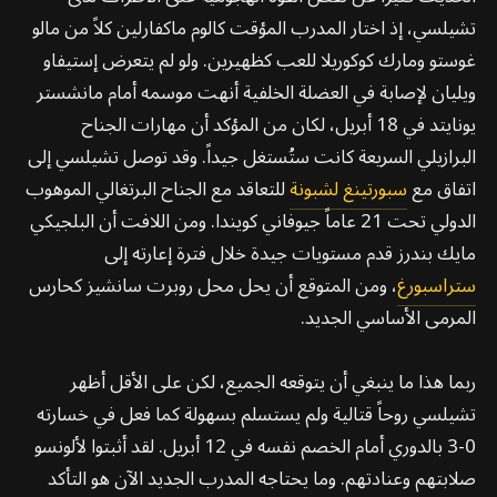
تشيلسي، إذ اختار المدرب المؤقت كالوم ماكفارلين كلاً من مالو
غوستو ومارك كوكوريلا للعب كظهيرين. ولو لم يتعرض إستيفاو
ويليان لإصابة في العضلة الخلفية أنهت موسمه أمام مانشستر
يونايتد في 18 أبريل، لكان من المؤكد أن مهارات الجناح
البرازيلي السريعة كانت ستُستغل جيداً. وقد توصل تشيلسي إلى
اتفاق مع
سبورتينغ لشبونة
للتعاقد مع الجناح البرتغالي الموهوب
الدولي تحت 21 عاماً جيوفاني كويندا. ومن اللافت أن البلجيكي
مايك بندرز قدم مستويات جيدة خلال فترة إعارته إلى
ستراسبورغ
، ومن المتوقع أن يحل محل روبرت سانشيز كحارس
المرمى الأساسي الجديد.
ربما هذا ما ينبغي أن يتوقعه الجميع، لكن على الأقل أظهر
تشيلسي روحاً قتالية ولم يستسلم بسهولة كما فعل في خسارته
0-3 بالدوري أمام الخصم نفسه في 12 أبريل. لقد أثبتوا لألونسو
صلابتهم وعنادتهم. وما يحتاجه المدرب الجديد الآن هو التأكد