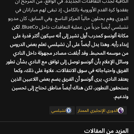
الكافية لجذب التعاقدات الجديدة. في الواقع، من المرجح أن
يفقدوا كرة القدم الأوروبية بالكامل، إذ تبقى لهم مباراتان في
الدوري وهم يحتلون حالياً المركز التاسع. وفي السابق، كان مدربو
تشيلسي أيضاً جزءاً من عملية التعاقدات داخل BlueCo.
لكن
مكانة ألونسو كمدرب أول تشير إلى أنه سيكون أكثر قدرة على
إبداء رأيه. وهذا يدل أيضاً على أن تشيلسي تعلم بعض الدروس
من موسمه المحبط. وقد أبلغت مصادر مجهولة داخل النادي
وسائل الإعلام بأن ألونسو توصل إلى توافق مع النادي بشأن تطور
الفريق واحتياجاته في سوق الانتقالات. علاوة على ذلك، وكما
يعتقد النادي، يرى ألونسو أن الفريق يضم بعض اللاعبين الذين
يستحقون التطوير، لكن هناك أيضاً مناطق تحتاج إلى تحسين
وتدعيم.
الدوري الإنجليزي الممتاز
تشيلسي
المزيد من المقالات