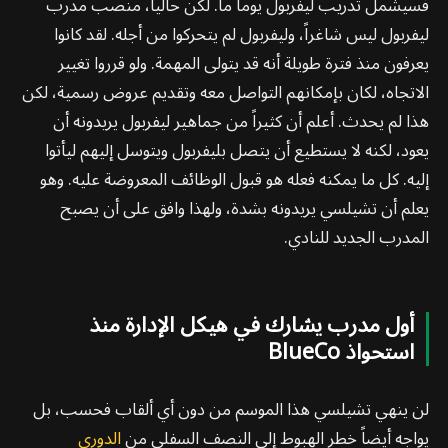
فسيشمل تدريب ليفربول يوماً ما. لكن حالياً، منصب مدرب
ليفربول ليس شاغراً، وليفربول لم يتحركوا من أجله. لقد كانوا
يعرفون منذ فترة طويلة أنه قد يتولى المهمة. ولو قرروا تغيير
الاتجاه، لكان بإمكانهم التواصل معه وتقديم عروض رسمية، لكن
هذا لم يحدث. أعلم أن كثيراً من جماهير ليفربول يريدونه أن
يعود، لكنه لا يستطيع أن يتصل بليفربول ويتوسل إليهم ليأتوا
إليه. كل ما يمكنه فعله هو قبول الوظائف المعروضة عليه. وهو
يعلم أن تشيلسي يريدونه بشدة، ولهذا وافق على أن يصبح
المدرب الجديد للنادي.
أول مدرب يشارك في هيكل الإدارة منذ
استحواذ BlueCo
لن ينهي تشيلسي هذا الموسم من دون أي ألقاب فحسب، بل
يواجه أيضاً خطر الهبوط إلى النصف السفلي من
الدوري