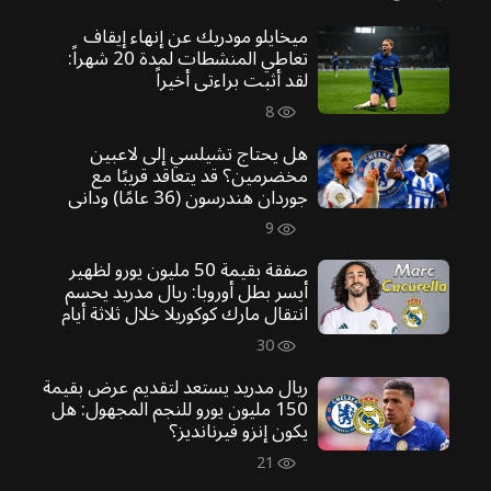
ميخايلو مودريك عن إنهاء إيقاف
تعاطي المنشطات لمدة 20 شهراً:
لقد أثبت براءتي أخيراً
8
هل يحتاج تشيلسي إلى لاعبين
مخضرمين؟ قد يتعاقد قريبًا مع
جوردان هندرسون (36 عامًا) وداني
ويلبك (35 عامًا)
9
صفقة بقيمة 50 مليون يورو لظهير
أيسر بطل أوروبا: ريال مدريد يحسم
انتقال مارك كوكوريلا خلال ثلاثة أيام
30
ريال مدريد يستعد لتقديم عرض بقيمة
150 مليون يورو للنجم المجهول: هل
يكون إنزو فيرنانديز؟
21