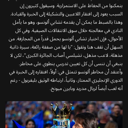
يتمكنوا من الحفاظ على الاستمرارية. وسيقول كثيرون إن
السبب يعود إلى افتقار اللاعبين والتشكيلة إلى الخبرة والقيادة.
وهذا بالضبط ما يمكن أن يقدمه تشابي ألونسو، وهو ما يأمل
النادي في معالجته خلال سوق الانتقالات الصيفية. وفي كل
الأحوال، فإن اختيار تشابي ألونسو يحمل قدراً من المجازفة. من
السهل أن تقف هنا وتقول: "يا لها من صفقة رائعة، سيرة ذاتية
مذهلة، لاعب مذهل، تشيلسي أصاب الجائزة الكبرى"، لكن لا
ينبغي أن ننسى أن كل تعيين تدريبي ينطوي على مخاطر.
وأعتقد أن مخاطر ألونسو تتمثل في: أولاً، افتقاره إلى الخبرة في
الدوري الإنجليزي الممتاز، وثانياً، ارتباطه الوثيق بليفربول - رغم
أنه لعب أيضاً لريال مدريد وبايرن ميونخ.