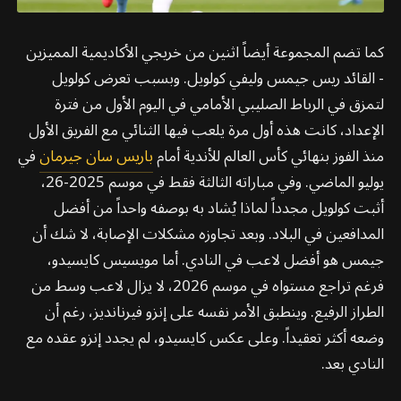
كما تضم المجموعة أيضاً اثنين من خريجي الأكاديمية المميزين
- القائد ريس جيمس وليفي كولويل. وبسبب تعرض كولويل
لتمزق في الرباط الصليبي الأمامي في اليوم الأول من فترة
الإعداد، كانت هذه أول مرة يلعب فيها الثنائي مع الفريق الأول
منذ الفوز بنهائي كأس العالم للأندية أمام
باريس سان جيرمان
في
يوليو الماضي. وفي مباراته الثالثة فقط في موسم 2025-26،
أثبت كولويل مجدداً لماذا يُشاد به بوصفه واحداً من أفضل
المدافعين في البلاد. وبعد تجاوزه مشكلات الإصابة، لا شك أن
جيمس هو أفضل لاعب في النادي. أما مويسيس كايسيدو،
فرغم تراجع مستواه في موسم 2026، لا يزال لاعب وسط من
الطراز الرفيع. وينطبق الأمر نفسه على إنزو فيرنانديز، رغم أن
وضعه أكثر تعقيداً. وعلى عكس كايسيدو، لم يجدد إنزو عقده مع
النادي بعد.