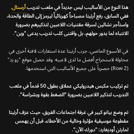
هذا النوع من الأساليب ليس جديداً في ملعب تدريب
أرسنال
.
ففي السابق، رفع أرتيتا مصباحاً كهربائياً ليرمز إلى الطاقة والحدة،
واستأجر نشالين لسرقة مقتنيات اللاعبين لتذكيرهم بضرورة
الانتباه لما يدور حولهم، بل واقتنى كلب تدريب يدعى "وين".
في الأسبوع الماضي، جرب أرتيتا عدة استعارات لافتة أخرى في
محاولة لاستخراج أفضل ما لدى لاعبيه. وقد حصل موقع "رو زد"
(Row Z) حصرياً على جميع الأساليب التي استخدمها.
تم تركيب مكبس هيدروليكي عملاق بطول 50 قدماً في ملعب
التدريب لتذكير اللاعبين بضرورة "الضغط بقوة وبشراسة".
تم وضع بيانو كبير في غرفة اجتماعات الفريق، حيث عزف أرتيتا
مقطوعة موسيقية مؤثرة وخالية من الأخطاء، قبل أن يهمس
لمارتن أوديغارد: "دورك الآن".