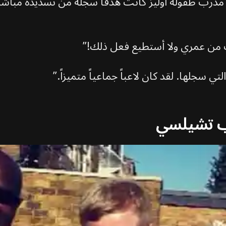
 مدرب طفولة أوليز كانت هدفاً سجله من تسديدة مبا
ات من عمري ولا أستطيع فعل ذلك!”
ي سجلها. لقد كان لاعباً جماعياً متميزاً.”
اب تشيلسي