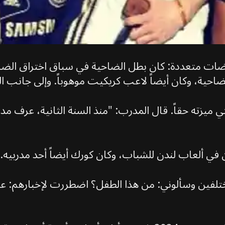
ياضات متعددة: كان بطل الضاحية في سباق اختراق الض
ميزته حقاً. قال المدرب: "منذ السنة الثانية، عرف مدرب
تلفين وسألوني: من هذا الطفل؟ اضطررت لإخبارهم: عذرا