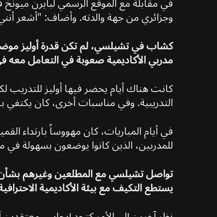
وجزائري من جهة والدته. وأضاف: "أشعر أنني 
كشاب في تشيلسي، لم تكن قدرة أوليز موضع ش
مدربي الأكاديمية صعوبة في التعامل معه ف
كانت هناك أيام يحضر فيها أوليز للتدريب لك
التدريبية. وفي مناسبات أخرى، كان يكتفي ب
للمدربين، الذين كانوا يوضعون بسهولة في
تواصل تشيلسي مع المطلعين وغيرهم بشأن سل
يستطع التكيف مع بيئة الأكاديمية الاحترافي
نظر آخرون إلى الأمر كتحدٍ إيجابي، معتقدي