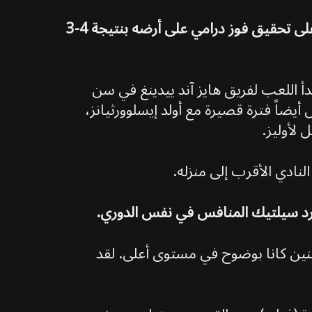
على تحقيق فوز درامي على أرضه بنتيجة 4-3
أ اللعب لفريق هايز آند ييدينغ في سن
ه الفترة، خاض أيضاً فترة قصيرة مع أولد إيسلوورثيانز،
 لأوليز.
لنادي الأقرب إلى منزله.
فورد سيلتيك المنافس في نفس الدوري.
ثنين كانا بوضوح في مستوى أعلى. لقد