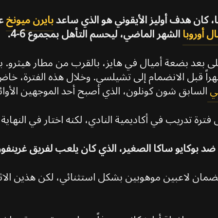
، كان هدف أوليز الأيقوني هو الذي ساعد
بايرن ميونخ
ل أوروبا
الشهر الماضي، ليحسم التأهل بمجموع 6-4.
ى بعد بضعة أميال في هايز، بالقرب من مطار هيثرو. بد
دسة، وقضى هناك ما بين 12 إلى 18 شهراً قبل الانضمام إلى تشيلسي. وخلال هذ
ي
السابق شون كونلون، الذي أصبح أحد الموجهين الأوائل
رة تدريب في أكاديمية النادي، لكنه اختار في النهاية ا
س ضد بوكايو ساكا الصغير، الذي كان يلعب لفريق غرين
 يضمان لاعبين موهوبين بشكل استثنائي، لكن هذين الا