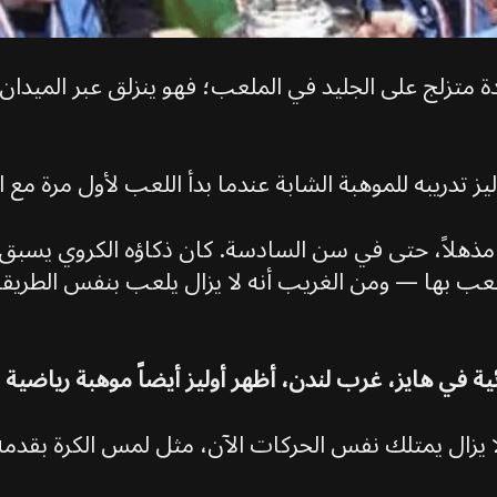
متزلج على الجليد في الملعب؛ فهو ينزلق عبر الميدان
تدريبه للموهبة الشابة عندما بدأ اللعب لأول مرة مع الن
ً مذهلاً، حتى في سن السادسة. كان ذكاؤه الكروي يسبق
لعب بها — ومن الغريب أنه لا يزال يلعب بنفس الطريقة
ئية في هايز، غرب لندن، أظهر أوليز أيضاً موهبة رياضية
"لا يزال يمتلك نفس الحركات الآن، مثل لمس الكرة بقد