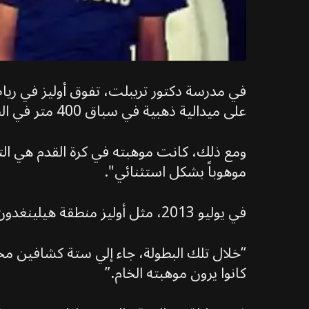
في مدرسة دكتور تريبلت، تفوق أوليز في ر
على ميدالية ذهبية في سباق 400 متر في الضاحية، وكان أيضاً لاعب كريكيت موهوباً. وإلى جانب الرياضة، كان شغوفاً بلعبة الشطرنج.
ومع ذلك، كانت موهبته في كرة القدم هي التي 
موهوباً بشكل استثنائي".
في يوليو 2013، مثل أوليز منطقة هيلينغدون في ألعاب لندن للشباب، وكان كورك أيضاً أحد مدربيه.
“خلال تلك البطولة، جاء إلي ستة كشافين مخ
كانوا يرون موهبته الخام.”