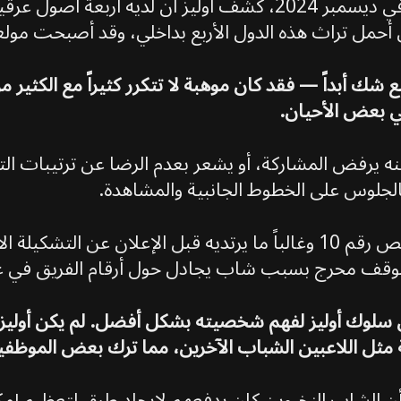
في مقابلة مع الموقع الرسمي لبايرن ميونخ في ديسمبر 2024، كشف 
أحمل تراث هذه الدول الأربع بداخلي، وقد أصبحت مولعاً
ك أبداً — فقد كان موهبة لا تتكرر كثيراً مع الكثير
ي بعض الأحيان.
نه يرفض المشاركة، أو يشعر بعدم الرضا عن ترتيبات ال
الجلوس على الخطوط الجانبية والمشاهدة.
في أيام المباريات، كان مهووساً بارتداء القميص رقم 10 وغالباً ما يرتديه 
 موقف محرج بسبب شاب يجادل حول أرقام الفريق في غر
وك أوليز لفهم شخصيته بشكل أفضل. لم يكن أوليز وقحا
ة مثل اللاعبين الشباب الآخرين، مما ترك بعض الموظفي
ن أن الشاب النخبوين كان يدفعهم لإيجاد طرق لتعظيم إ