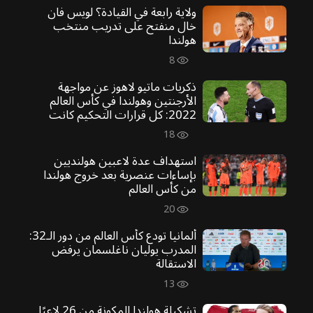
ولاية رابعة في القيادة؟ لويس فان
خال منفتح على تدريب منتخب
هولندا
8
ذكريات ماتيو لاهوز عن مواجهة
الأرجنتين وهولندا في كأس العالم
2022: كل قرارات التحكيم كانت
صحيحة
18
استهداف عدة لاعبين هولنديين
بإساءات عنصرية بعد خروج هولندا
من كأس العالم
20
ألمانيا تودع كأس العالم من دور الـ32:
المدرب يوليان ناغلسمان يرفض
الاستقالة
13
تشكيلة هولندا المكونة من 26 لاعبًا