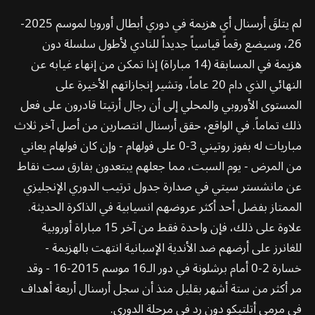
لم يتلقَ أرسنال أي هزيمة في دوري أبطال أوروبا لموسم 2025-
26، وسيضع رقماً قياسياً جديداً للنادي لأطول سلسلة دون
هزيمة في المسابقة (14 مباراة) إذا تمكن من إنهاء غيابه عن
النهائي الذي دام 20 عاماً، وتشير إنجازاتهم الأخيرة على
المستوى الأوروبي والمحلي إلى أن رجال أرتيتا قادرون على فعل
ذلك تماماً. في الواقع، حقق أرسنال انتصارين من أصل آخر ثلاث
مباريات له بفوز روتيني 3-0 على فولهام - وإن كان فولهام يعاني
من المرض - يوم السبت، مما جعلهم يبتعدون بفارق ست نقاط
عن مانشستر سيتي في صدارة جدول ترتيب الدوري الإنجليزي
الممتاز بفضل أحد أكثر عروضهم انسيابية في الذاكرة الحديثة.
علاوة على ذلك، فإن واحدة فقط من آخر 15 مباراة أوروبية
للغانرز على أرضهم ضد الأندية الإسبانية انتهت بالهزيمة -
خسارة 2-0 أمام برشلونة في دور الـ16 موسم 2015-16 - وقد
مر أكثر من ستة أشهر بقليل منذ أن سجل أرسنال أربعة أهداف
في مرمى أتلتيكو دون رد في مرحلة الدوري.