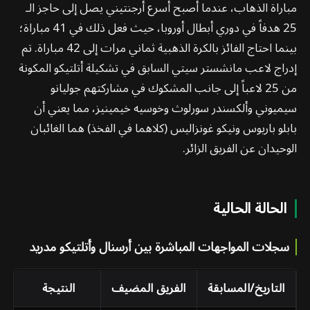
مباراة الذهاب، عندما أصبح أسرع أرجنتيني يصل إلى حاجز الـ
25 هدفاً في دوري أبطال أوروبا، حيث فعل ذلك في 41 مباراة؛
بينما احتاج الفائز بالكرة الذهبية ثماني مرات إلى 42 مباراة. تم
إدراج لاعب مانشستر سيتي السابق في تشكيلة أتلتيكو المكونة
من 25 لاعباً إلى جانب المشكوك في مشاركتهم جوليانو
سيميوني وألكسندر سورلوث وخوسيه خيمينيز، مما يعني أن
بابلو باريوس ونيكو غونزاليس (كلاهما في الفخذ) هما الغائبان
الوحيدان عن الفريق الزائر.
الحالة الحالية
سجلات المواجهات المباشرة بين أرسنال وأتلتيكو مدريد
التاريخ/المسابقة
الفريق المضيف
النتيجة
ال