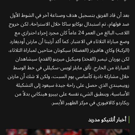
بعد أن قاد الفريق بتسجيل هدف وصناعة آخر في الشوط الأول
ضد فولهام، تم استبدال بوكايو ساكا خلال الاستراحة، لكن خروج
اللاعب البالغ من العمر 24 عاماً كان مجرد إجراء احترازي مع
وضع مباراة الثلاثاء في الاعتبار. كما أكد أرتيتا أن مارتن أوديغارد
(الركبة) وكاي هافيرتز (العضلة) سيكونان متاحين لمباراة الثلاثاء،
لكن يوريان تيمبر (الفخذ) وميكيل ميرينو (القدم) سيشاهدان
المباراة من الخارج. تألق مايلز لويس-سكيللي في خط الوسط
خلال مشاركة نادرة كأساسي يوم السبت، ولكن لا شك أن مارتن
زوبيميندي الذي حصل على راحة جيدة سيعود إلى التشكيلة
الأساسية، وينطبق الشيء نفسه على بييرو هينكابي بدلاً من
ريكاردو كالافيوري في مركز الظهير الأيسر.
أخبار أتلتيكو مدريد