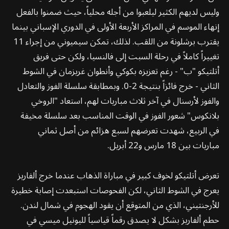
وليس لديهم الكثير ليلعبوا من أجله محلياً، حيث ضمنوا بالفعل
إنهاء الموسم في المراكز الأربعة الأولى في الدوري الإسباني بينما
يقترب برشلونة من اللقب. لذلك، تمكن سيميوني من إجراء 11
تغييراً كاملاً في رحلة السبت إلى فالنسيا، ولكن حتى فريق
أتلتيكو "ب" - رغم تعزيزه بكوكي وأنطوان غريزمان في الشوط
الثاني - خرج فائزاً بنتيجة 2-0. وبمطابقة سلسلة الفوز والتعادل
والفوز لأرسنال في آخر ثلاث مباريات لهم، استعاد "الروخي
بلانكوس" شعور الفوز في الوقت المناسب بعد سلسلة مخيفة
في الربيع، شهدت تعرضهم لسبع هزائم من أصل ثماني
مباريات بين 18 مارس و22 أبريل.
تعرض أتلتيكو لخوف كبير في مباراة الذهاب عندما خرج ألفاريز
يعرج في الشوط الثاني، لكن الفحوصات استبعدت إصابة خطيرة
للأرجنتيني، الذي من المتوقع أن يقود الهجوم في شمال لندن.
حطم ألفاريز بشكل لا يصدق رقماً قياسياً لليونيل ميسي في