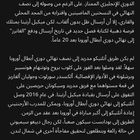
الدوري الإنجليزي الممتاز. على الرغم من وصوله إلى نصف
النهائي في النسختين الماضيتين واقترابه من المجد المحلي
والقاري، إلا أن أرسنال ظل بدون ألقاب. لكن ميكيل أرتيتا يمتلك
فرصة ذهبية لكتابة فصل جديد في تاريخ أرسنال ودفع "الغانرز"
إلى نهائي دوري أبطال أوروبا بعد 20 عاماً.
لم يكن طريق أتلتيكو مدريد إلى نصف نهائي دوري أبطال أوروبا
سهلاً. لقد وصلوا بعد الفوز على كلوب بروج وتوتنهام هوتسبير
وبرشلونة في الأدوار الإقصائية. ألكسندر سورلوث وجوليان ألفاريز
في قمة مستواهما مع فريق مدريد وسيكونان حريصين على
التفوق على أرسنال بقيادة ميكيل أرتيتا. في عام 2016 وصل
أتلتيكو إلى نهائي دوري أبطال أوروبا، ويمكن للمدرب الأرجنتيني
إعادة أتلتيكو إلى أكبر مباراة في أوروبا بعد عقد من الزمن.
الطريق إلى بودابست سيكون صعباً، لكن رجال دييغو سيميوني
في حالة رائعة ويتطلعون لتحقيق مفاجأة أخرى في شمال لندن.