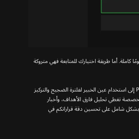
ال دفع مبلغ ثابت من Camel Coins، يمكنك الاشتراك في موجز اختيارات خبير لمدة 30 يومًا كاملة. أما طريقة اختيارك للمتابعة فهي متروكة
ومع اقتراب كأس العالم بسرعة، أصبحت معلومات السوق أكثر ضوضاءً وتعقيدًا من أي وقت مضى. تهدف Pro Picks إلى استخدام عين الخبير لفلترة الضجيج والتركيز
الخاصة بالمنصة لفتح خطط احترافية مخصصة تغطي تحليل فارق الأهداف، وأخبار
م بشكل شامل على تحسين دقة قراراتكم في