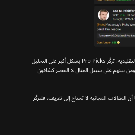
ميزة قوية أطلقناها لرفع مستوى الاحترافية في خدمات التوقعات لدينا. وبالمقارنة مع أخبار التوقعات التقليدية، تركّز Pro Picks بشكل أكبر على التحليل
ومن بينهم على سبيل المثال لا الحصر كشافون
ا أن المقالات المجانية لا تحتاج إلى تعريف، فلنركّز