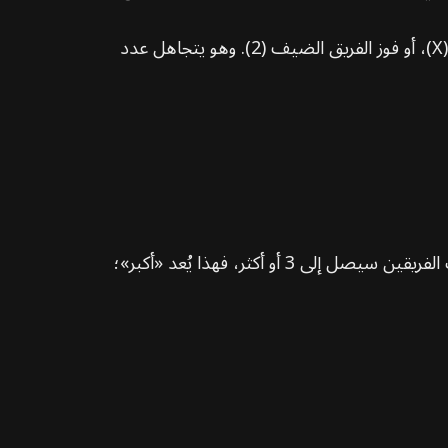
الخيارات واضحة وبسيطة تمامًا، ولا تتضمن سوى ثلاثة احتمالات: فوز صاحب الأرض (1)، التعادل (X)، أو فوز الفريق الضيف (2). وهو يتجاهل عدد
يحدد صانع المراهنات خطًا معياريًا لإجمالي الأهداف (مثلًا 2.5 هدف). إذا توقعت أن مجموع أهداف الفريقين سيصل إلى 3 أو أكثر، فهذا يُعد «أكبر»؛