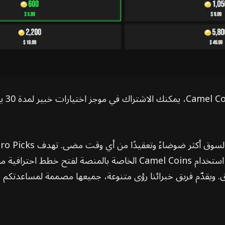
من خل
مباشرة على البيانات الجوهرية. ويمكن للمستخدمين استخدام Camel Coins 
رق. ويقدّم فريق خبرائنا رؤى متنوعة، جميعها مصممة لمساعدتك